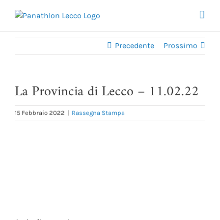
Salta
al
contenuto
Precedente
Prossimo
La Provincia di Lecco – 11.02.22
15 Febbraio 2022
|
Rassegna Stampa
Ingrandisci
immagine